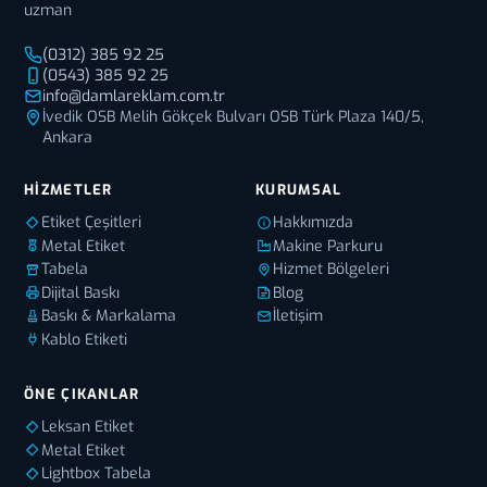
uzman
(0312) 385 92 25
(0543) 385 92 25
info@damlareklam.com.tr
İvedik OSB Melih Gökçek Bulvarı OSB Türk Plaza 140/5,
Ankara
HIZMETLER
KURUMSAL
Etiket Çeşitleri
Hakkımızda
Metal Etiket
Makine Parkuru
Tabela
Hizmet Bölgeleri
Dijital Baskı
Blog
Baskı & Markalama
İletişim
Kablo Etiketi
ÖNE ÇIKANLAR
Leksan Etiket
Metal Etiket
Lightbox Tabela