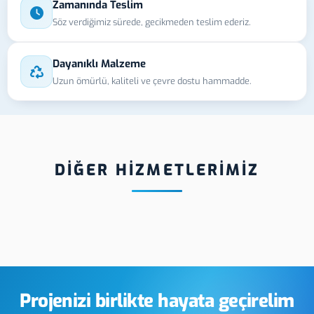
Zamanında Teslim
Söz verdiğimiz sürede, gecikmeden teslim ederiz.
Dayanıklı Malzeme
Uzun ömürlü, kaliteli ve çevre dostu hammadde.
DİĞER HİZMETLERİMİZ
karahisar
Afyonkarahisar UV
Afyo
e Uyarı
Baskı
Fuar
leri Üretimi
Projenizi birlikte hayata geçirelim