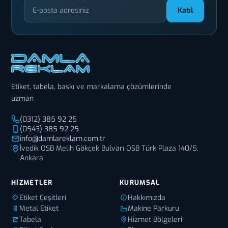
Katıl
Etiket, tabela, baskı ve markalama çözümlerinde
uzman
(0312) 385 92 25
(0543) 385 92 25
info@damlareklam.com.tr
İvedik OSB Melih Gökçek Bulvarı OSB Türk Plaza 140/5,
Ankara
HIZMETLER
KURUMSAL
Etiket Çeşitleri
Hakkımızda
Metal Etiket
Makine Parkuru
Tabela
Hizmet Bölgeleri