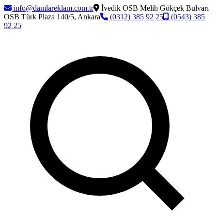
info@damlareklam.com.tr
İvedik OSB Melih Gökçek Bulvarı
OSB Türk Plaza 140/5, Ankara
(0312) 385 92 25
(0543) 385
92 25