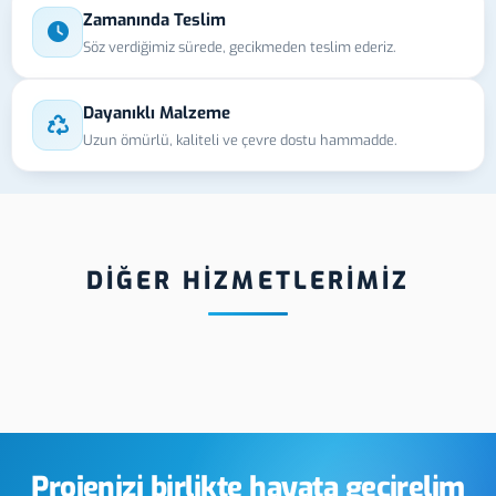
Zamanında Teslim
Söz verdiğimiz sürede, gecikmeden teslim ederiz.
Dayanıklı Malzeme
Uzun ömürlü, kaliteli ve çevre dostu hammadde.
DİĞER HİZMETLERİMİZ
nkarahisar
Afyonkarahisar
Afy
Soğuk UV
Alüminyum Etiket
Rez
rtma Baskı
Eti
Projenizi birlikte hayata geçirelim