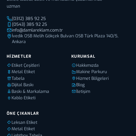
uzman
(0312) 385 92 25
(0543) 385 92 25
info@damlareklam.com.tr
İvedik OSB Melih Gökçek Bulvarı OSB Türk Plaza 140/5,
Ankara
HIZMETLER
KURUMSAL
Etiket Çeşitleri
Hakkımızda
Metal Etiket
Makine Parkuru
Tabela
Hizmet Bölgeleri
Dijital Baskı
Blog
Baskı & Markalama
İletişim
Kablo Etiketi
ÖNE ÇIKANLAR
Leksan Etiket
Metal Etiket
Lightbox Tabela