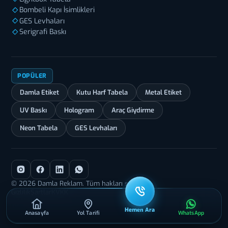
Bombeli Kapı İsimlikleri
GES Levhaları
Serigrafi Baskı
POPÜLER
Damla Etiket
Kutu Harf Tabela
Metal Etiket
UV Baskı
Hologram
Araç Giydirme
Neon Tabela
GES Levhaları
© 2026 Damla Reklam. Tüm hakları saklıdır.
Gizlilik
Şartlar
KVKK
Hemen Ara
Anasayfa
Yol Tarifi
WhatsApp