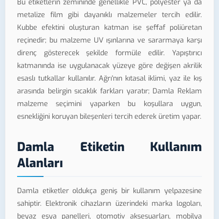
Bu etiketlerin zemininde genellikle PVC, polyester ya da
metalize film gibi dayanıklı malzemeler tercih edilir.
Kubbe efektini oluşturan katman ise şeffaf poliüretan
reçinedir; bu malzeme UV ışınlarına ve sararmaya karşı
direnç gösterecek şekilde formüle edilir. Yapıştırıcı
katmanında ise uygulanacak yüzeye göre değişen akrilik
esaslı tutkallar kullanılır. Ağrı'nın kıtasal iklimi, yaz ile kış
arasında belirgin sıcaklık farkları yaratır; Damla Reklam
malzeme seçimini yaparken bu koşullara uygun,
esnekliğini koruyan bileşenleri tercih ederek üretim yapar.
Damla Etiketin Kullanım
Alanları
Damla etiketler oldukça geniş bir kullanım yelpazesine
sahiptir. Elektronik cihazların üzerindeki marka logoları,
beyaz eşya panelleri, otomotiv aksesuarları, mobilya