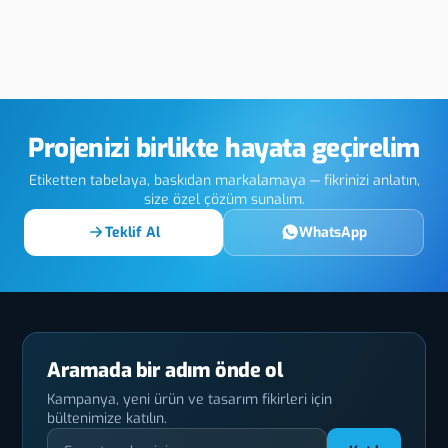
Lightbox
Ağrı Plastik Trafik
Ağr
a
Otopark Ekipman
Etik
Üretimi
Projenizi birlikte hayata geçirelim
Etiketten tabelaya, baskıdan markalamaya — fikrinizi anlatın,
size özel çözüm sunalım.
Teklif Al
WhatsApp
Aramada bir adım önde ol
Kampanya, yeni ürün ve tasarım fikirleri için
bültenimize katılın.