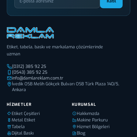
Katıl
Etiket, tabela, baskı ve markalama çözümlerinde
uzman
(0312) 385 92 25
(0543) 385 92 25
info@damlareklam.com.tr
İvedik OSB Melih Gökçek Bulvarı OSB Türk Plaza 140/5,
Ankara
HIZMETLER
KURUMSAL
Etiket Çeşitleri
Hakkımızda
Metal Etiket
Makine Parkuru
Tabela
Hizmet Bölgeleri
Dijital Baskı
Blog