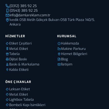
(0312) 385 92 25
(0543) 385 92 25
info@damlareklam.com.tr
İvedik OSB Melih Gökçek Bulvarı OSB Türk Plaza 140/5,
Ankara
HIZMETLER
KURUMSAL
Etiket Çeşitleri
Hakkımızda
Metal Etiket
Makine Parkuru
Tabela
Hizmet Bölgeleri
Dijital Baskı
Blog
Baskı & Markalama
İletişim
Kablo Etiketi
ÖNE ÇIKANLAR
Leksan Etiket
Metal Etiket
Lightbox Tabela
Bombeli Kapı İsimlikleri