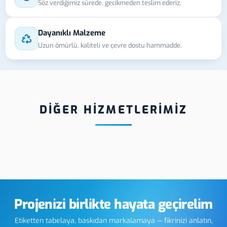
Söz verdiğimiz sürede, gecikmeden teslim ederiz.
Dayanıklı Malzeme
Uzun ömürlü, kaliteli ve çevre dostu hammadde.
DİĞER HİZMETLERİMİZ
aslanmaz
Ağrı Botaş Levha
Ağrı 
Üretimi
Projenizi birlikte hayata geçirelim
Etiketten tabelaya, baskıdan markalamaya — fikrinizi anlatın,