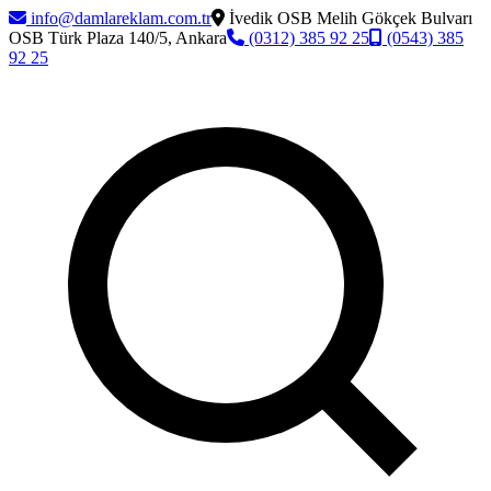
info@damlareklam.com.tr
İvedik OSB Melih Gökçek Bulvarı
OSB Türk Plaza 140/5, Ankara
(0312) 385 92 25
(0543) 385
92 25