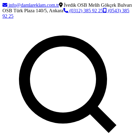
info@damlareklam.com.tr
İvedik OSB Melih Gökçek Bulvarı
OSB Türk Plaza 140/5, Ankara
(0312) 385 92 25
(0543) 385
92 25