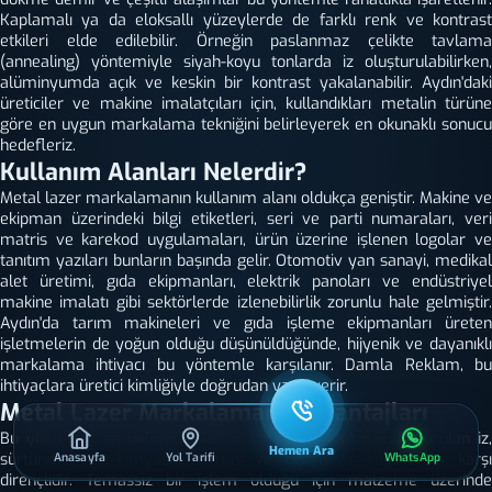
Kaplamalı ya da eloksallı yüzeylerde de farklı renk ve kontrast
etkileri elde edilebilir. Örneğin paslanmaz çelikte tavlama
(annealing) yöntemiyle siyah-koyu tonlarda iz oluşturulabilirken,
alüminyumda açık ve keskin bir kontrast yakalanabilir. Aydın'daki
üreticiler ve makine imalatçıları için, kullandıkları metalin türüne
göre en uygun markalama tekniğini belirleyerek en okunaklı sonucu
hedefleriz.
Kullanım Alanları Nelerdir?
Metal lazer markalamanın kullanım alanı oldukça geniştir. Makine ve
ekipman üzerindeki bilgi etiketleri, seri ve parti numaraları, veri
matris ve karekod uygulamaları, ürün üzerine işlenen logolar ve
tanıtım yazıları bunların başında gelir. Otomotiv yan sanayi, medikal
alet üretimi, gıda ekipmanları, elektrik panoları ve endüstriyel
makine imalatı gibi sektörlerde izlenebilirlik zorunlu hale gelmiştir.
Aydın'da tarım makineleri ve gıda işleme ekipmanları üreten
işletmelerin de yoğun olduğu düşünüldüğünde, hijyenik ve dayanıklı
markalama ihtiyacı bu yöntemle karşılanır. Damla Reklam, bu
ihtiyaçlara üretici kimliğiyle doğrudan yanıt verir.
Metal Lazer Markalamanın Avantajları
Bu yöntemin en belirgin avantajı kalıcılıktır. Lazerle oluşturulan iz,
Hemen Ara
sürtünme, ısı, kimyasal temas ve dış hava koşullarına karşı
Anasayfa
Yol Tarifi
WhatsApp
dirençlidir. Temassız bir işlem olduğu için malzeme üzerinde