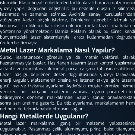
işlemidir. Klasik boyalı etiketlerden farklı olarak burada malzemenin
yüzey yapısı doğrudan değiştirilir; bu nedenle oluşan iz silinmez,
kazınmaz ve zamanla solmaz. Aydın'da sanayi kuruluşlarından
atölyelere kadar birçok işletme, ürünlerini izlenebilir kılmak ve
kurumsal kimliklerini kalıcılaştırmak için metal lazer markalama
yöntemine yönelmektedir. Damla Reklam olarak bu süreci kendi
bünyemizdeki lazer sistemleriyle, aracı kullanmadan doğrudan
üreten bir firmayız.
Metal Lazer Markalama Nasıl Yapılır?
Süreç, işaretlenecek görselin ya da metnin vektörel olarak
hazırlanmasıyla başlar. Hazırlanan tasarım lazer kontrol yazılımına
aktarılır ve markalanacak metal parça, çalışma tablasına sabitlenir.
Lazer başlığı, belirlenen desen doğrultusunda yüzeyi tarayarak
enerji uygular. Malzemenin cinsine ve istenen etkiye göre lazerin
gücü, hızı ve frekansı ayarlanır. Aydın'daki müşterilerimize hizmet
verirken, her parçanın malzeme yapısına uygun parametreleri
belirleyerek deneme markalaması yapar, sonuç onaylandıktan
sonra seri üretime geçeriz. Bu titiz ayarlama, markalamanın hem
net hem de tekrarlanabilir olmasını sağlar.
Hangi Metallerde Uygulanır?
Metal lazer markalama, geniş bir malzeme yelpazesinde
uygulanabilir. Paslanmaz çelik, alüminyum, pirinç, bakır, titanyum,
dökme demir ve çeşitli alaşımlar bu yöntemle rahatlıkla işaretlenir.