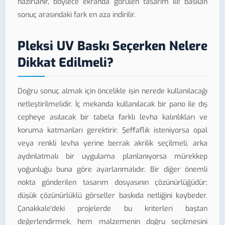
hazırlanır, böylece ekranda görülen tasarım ile basılan
sonuç arasındaki fark en aza indirilir.
Pleksi UV Baskı Seçerken Nelere
Dikkat Edilmeli?
Doğru sonuç almak için öncelikle işin nerede kullanılacağı
netleştirilmelidir. İç mekanda kullanılacak bir pano ile dış
cepheye asılacak bir tabela farklı levha kalınlıkları ve
koruma katmanları gerektirir. Şeffaflık isteniyorsa opal
veya renkli levha yerine berrak akrilik seçilmeli, arka
aydınlatmalı bir uygulama planlanıyorsa mürekkep
yoğunluğu buna göre ayarlanmalıdır. Bir diğer önemli
nokta gönderilen tasarım dosyasının çözünürlüğüdür;
düşük çözünürlüklü görseller baskıda netliğini kaybeder.
Çanakkale'deki projelerde bu kriterleri baştan
değerlendirmek, hem malzemenin doğru seçilmesini