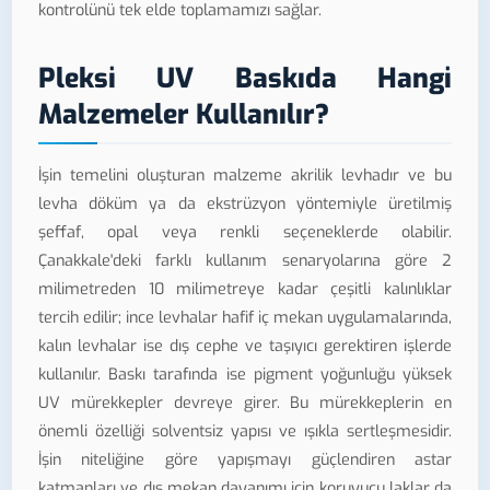
kontrolünü tek elde toplamamızı sağlar.
Pleksi UV Baskıda Hangi
Malzemeler Kullanılır?
İşin temelini oluşturan malzeme akrilik levhadır ve bu
levha döküm ya da ekstrüzyon yöntemiyle üretilmiş
şeffaf, opal veya renkli seçeneklerde olabilir.
Çanakkale'deki farklı kullanım senaryolarına göre 2
milimetreden 10 milimetreye kadar çeşitli kalınlıklar
tercih edilir; ince levhalar hafif iç mekan uygulamalarında,
kalın levhalar ise dış cephe ve taşıyıcı gerektiren işlerde
kullanılır. Baskı tarafında ise pigment yoğunluğu yüksek
UV mürekkepler devreye girer. Bu mürekkeplerin en
önemli özelliği solventsiz yapısı ve ışıkla sertleşmesidir.
İşin niteliğine göre yapışmayı güçlendiren astar
katmanları ve dış mekan dayanımı için koruyucu laklar da