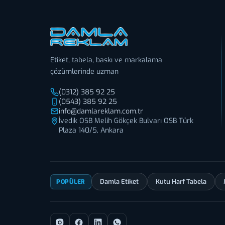
Etiket, tabela, baskı ve markalama
çözümlerinde uzman
(0312) 385 92 25
(0543) 385 92 25
info@damlareklam.com.tr
İvedik OSB Melih Gökçek Bulvarı OSB Türk
Plaza 140/5, Ankara
Damla Etiket
Kutu Harf Tabela
POPÜLER