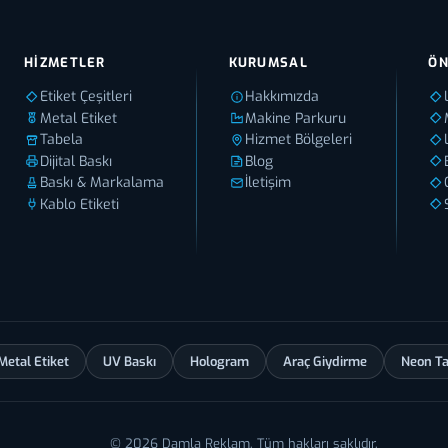
HIZMETLER
KURUMSAL
ÖN
Etiket Çeşitleri
Hakkımızda
Metal Etiket
Makine Parkuru
Tabela
Hizmet Bölgeleri
Dijital Baskı
Blog
Baskı & Markalama
İletişim
Kablo Etiketi
Metal Etiket
UV Baskı
Hologram
Araç Giydirme
Neon T
© 2026 Damla Reklam. Tüm hakları saklıdır.