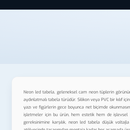
Neon led tabela, geleneksel cam neon tüplerin görünü
aydınlatmalı tabela türüdür. Silikon veya PVC bir kılıf içine
yazı ve figürlerin gece boyunca net biçimde okunmasın
işletmeler için bu ürün, hem estetik hem de işlevsel 
gereksinimine karşılık, neon led tabela düşük voltajl
atölyesinde tasarımdan montaja kadar her aşamada üret