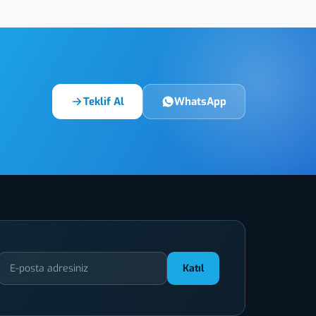
Çorum Metal Etiket
Çorum Me
Teklif Al
WhatsApp
Katıl