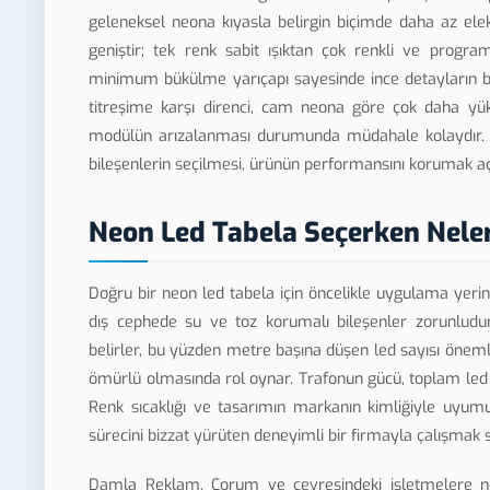
geleneksel neona kıyasla belirgin biçimde daha az ele
geniştir; tek renk sabit ışıktan çok renkli ve programl
minimum bükülme yarıçapı sayesinde ince detayların bi
titreşime karşı direnci, cam neona göre çok daha yüks
modülün arızalanması durumunda müdahale kolaydır. Ç
bileşenlerin seçilmesi, ürünün performansını korumak aç
Neon Led Tabela Seçerken Neler
Doğru bir neon led tabela için öncelikle uygulama yeri
dış cephede su ve toz korumalı bileşenler zorunludur
belirler, bu yüzden metre başına düşen led sayısı önemlidi
ömürlü olmasında rol oynar. Trafonun gücü, toplam led y
Renk sıcaklığı ve tasarımın markanın kimliğiyle uyum
sürecini bizzat yürüten deneyimli bir firmayla çalışmak sa
Damla Reklam, Çorum ve çevresindeki işletmelere neon