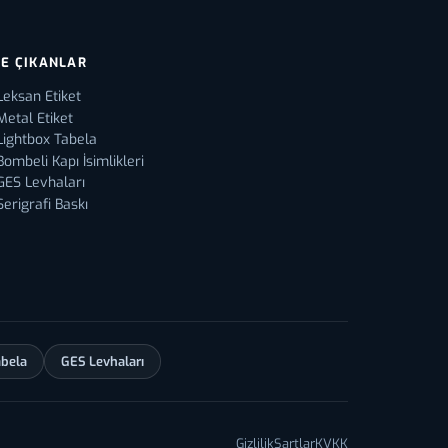
E ÇIKANLAR
Leksan Etiket
Metal Etiket
Lightbox Tabela
Bombeli Kapı İsimlikleri
GES Levhaları
Serigrafi Baskı
abela
GES Levhaları
Gizlilik
Şartlar
KVKK