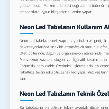
şeritler seçilir. Malzeme kalitesi doğrudan ürünün ömr
standartlara uygun bileşenlerle üretim yapar.
Neon Led Tabelanın Kullanım Al
Neon led tabela, esnek yapısı sayesinde çok geniş bir 
dekorasyonlarında sıcak bir atmosfer oluşturur; kuaför, 
Otel lobilerinde, düğün ve organizasyon alanlarında, mağ
Motivasyon yazıları, slogan ve figüratif tasarımlarla
Çorum'da hem cadde üzerindeki işletmelerin dış cephe
rahatlıkla tercih edilebilir. Esnek led yapısı, düz yazıl
tanır.
Neon Led Tabelanın Teknik Özell
Bu tabelaların en belirgin teknik avantajı, düşük enerji