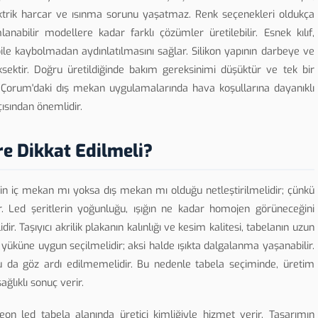
ktrik harcar ve ısınma sorunu yaşatmaz. Renk seçenekleri oldukça
anabilir modellere kadar farklı çözümler üretilebilir. Esnek kılıf,
le kaybolmadan aydınlatılmasını sağlar. Silikon yapının darbeye ve
ektir. Doğru üretildiğinde bakım gereksinimi düşüktür ve tek bir
orum'daki dış mekan uygulamalarında hava koşullarına dayanıklı
ısından önemlidir.
e Dikkat Edilmeli?
nin iç mekan mı yoksa dış mekan mı olduğu netleştirilmelidir; çünkü
. Led şeritlerin yoğunluğu, ışığın ne kadar homojen görüneceğini
r. Taşıyıcı akrilik plakanın kalınlığı ve kesim kalitesi, tabelanın uzun
üküne uygun seçilmelidir; aksi halde ışıkta dalgalanma yaşanabilir.
u da göz ardı edilmemelidir. Bu nedenle tabela seçiminde, üretim
ğlıklı sonuç verir.
 led tabela alanında üretici kimliğiyle hizmet verir. Tasarımın