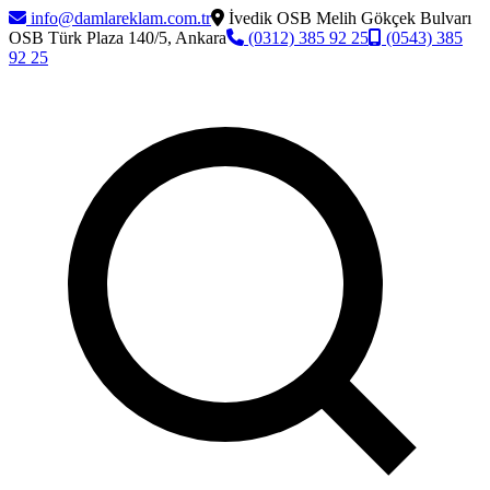
info@damlareklam.com.tr
İvedik OSB Melih Gökçek Bulvarı
OSB Türk Plaza 140/5, Ankara
(0312) 385 92 25
(0543) 385
92 25