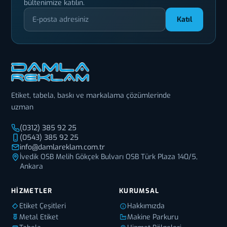
bültenimize katılın.
Katıl
Etiket, tabela, baskı ve markalama çözümlerinde
uzman
(0312) 385 92 25
(0543) 385 92 25
info@damlareklam.com.tr
İvedik OSB Melih Gökçek Bulvarı OSB Türk Plaza 140/5,
Ankara
HIZMETLER
KURUMSAL
Etiket Çeşitleri
Hakkımızda
Metal Etiket
Makine Parkuru