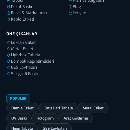
Tabela
Hizmet Bölgeleri
Dijital Baskı
Blog
Baskı & Markalama
İletişim
Kablo Etiketi
ÖNE ÇIKANLAR
Leksan Etiket
Metal Etiket
Lightbox Tabela
Bombeli Kapı İsimlikleri
GES Levhaları
Serigrafi Baskı
POPÜLER
Damla Etiket
Kutu Harf Tabela
Metal Etiket
UV Baskı
Hologram
Araç Giydirme
Neon Tabela
GES Levhaları