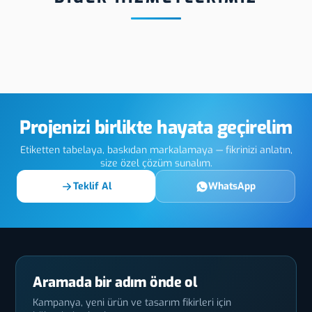
ltın Yaldız
Düzce 
Düzce Metal Etiket
Levha
Projenizi birlikte hayata geçirelim
Etiketten tabelaya, baskıdan markalamaya — fikrinizi anlatın,
size özel çözüm sunalım.
Teklif Al
WhatsApp
Aramada bir adım önde ol
Kampanya, yeni ürün ve tasarım fikirleri için