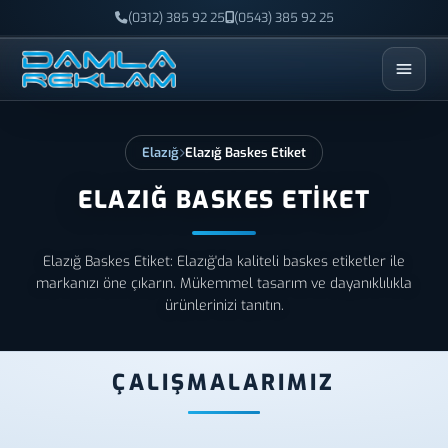
(0312) 385 92 25
(0543) 385 92 25
ESC
Elazığ
Elazığ Baskes Etiket
ELAZIĞ BASKES ETIKET
Elazığ Baskes Etiket: Elazığ'da kaliteli baskes etiketler ile
markanızı öne çıkarın. Mükemmel tasarım ve dayanıklılıkla
ürünlerinizi tanıtın.
ÇALIŞMALARIMIZ