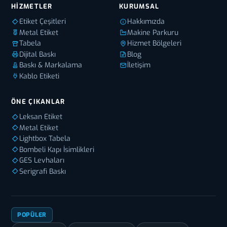
HIZMETLER
KURUMSAL
Etiket Çeşitleri
Hakkımızda
Metal Etiket
Makine Parkuru
Tabela
Hizmet Bölgeleri
Dijital Baskı
Blog
Baskı & Markalama
İletişim
Kablo Etiketi
ÖNE ÇIKANLAR
Leksan Etiket
Metal Etiket
Lightbox Tabela
Bombeli Kapı İsimlikleri
GES Levhaları
Serigrafi Baskı
POPÜLER