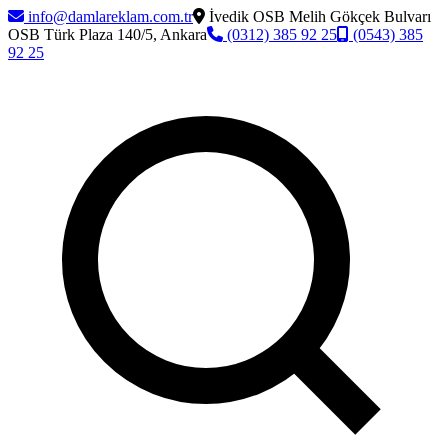
info@damlareklam.com.tr
İvedik OSB Melih Gökçek Bulvarı
OSB Türk Plaza 140/5, Ankara
(0312) 385 92 25
(0543) 385
92 25