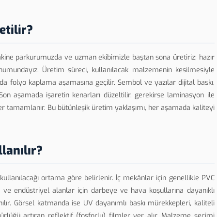
etilir?
akine parkurumuzda ve uzman ekibimizle baştan sona üretiriz; hazır
onumundayız. Üretim süreci, kullanılacak malzemenin kesilmesiyle
da folyo kaplama aşamasına geçilir. Sembol ve yazılar dijital baskı,
Son aşamada işaretin kenarları düzeltilir, gerekirse laminasyon ile
ler tamamlanır. Bu bütünleşik üretim yaklaşımı, her aşamada kaliteyi
lanılır?
kullanılacağı ortama göre belirlenir. İç mekânlar için genellikle PVC
n ve endüstriyel alanlar için darbeye ve hava koşullarına dayanıklı
lır. Görsel katmanda ise UV dayanımlı baskı mürekkepleri, kaliteli
rlüğü artıran reflektif (fosforlu) filmler yer alır. Malzeme seçimi