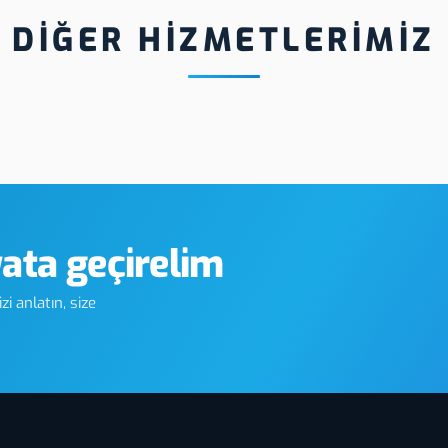
DİĞER HİZMETLERİMİZ
Giresun Cam Dekor Folyo
Giresun Serigr
Kumlama
yata geçirelim
i anlatın, size