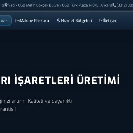
.tr
İvedik OSB Melih Gökçek Bulvarı OSB Türk Plaza 140/5, Ankara
(0312) 38
miz
Makine Parkuru
Hizmet Bölgeleri
İletişim
RI İŞARETLERI ÜRETIMI
nizi artırın. Kaliteli ve dayanıklı
rantisi!