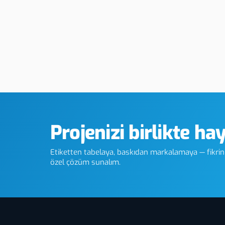
lı Fiber Lazer
Giresun Cam UV Baskı
Projenizi birlikte ha
Etiketten tabelaya, baskıdan markalamaya — fikriniz
özel çözüm sunalım.