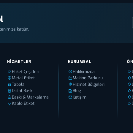
l
enimize katılın.
HIZMETLER
KURUMSAL
ÖN
Etiket Çeşitleri
Hakkımızda
Metal Etiket
Makine Parkuru
Tabela
Hizmet Bölgeleri
Dijital Baskı
Blog
Baskı & Markalama
İletişim
Kablo Etiketi