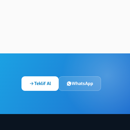
afi Baskı
Giresun Ges Levha Üretimi
Teklif Al
WhatsApp