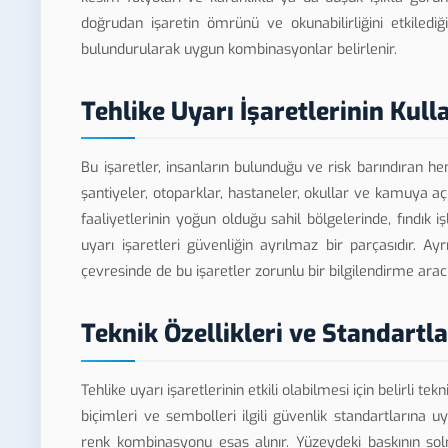
doğrudan işaretin ömrünü ve okunabilirliğini etkiledi
bulundurularak uygun kombinasyonlar belirlenir.
Tehlike Uyarı İşaretlerinin Kull
Bu işaretler, insanların bulunduğu ve risk barındıran he
şantiyeler, otoparklar, hastaneler, okullar ve kamuya açı
faaliyetlerinin yoğun olduğu sahil bölgelerinde, fındık 
uyarı işaretleri güvenliğin ayrılmaz bir parçasıdır. A
çevresinde de bu işaretler zorunlu bir bilgilendirme aracı 
Teknik Özellikleri ve Standartla
Tehlike uyarı işaretlerinin etkili olabilmesi için belirli te
biçimleri ve sembolleri ilgili güvenlik standartlarına u
renk kombinasyonu esas alınır. Yüzeydeki baskının sol