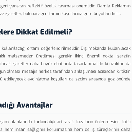
geri yansıtan reflektif özellik taşıması önemlidir. Damla Reklam'ın
r ve işaretler, bulunacağı ortamın koşullarına göre boyutlandırılır.
lere Dikkat Edilmeli?
n kullanılacağı ortam değerlendirilmelidir. Dış mekânda kullanılacak
ıklı malzemeden üretilmesi gerekir. İkinci önemli nokta işaretin
ılacak işaretler daha büyük ebatlarda tasarlanmalıdır ki uzaktan da
n olması, mesajın herkes tarafından anlaşılması açısından kritiktir.
ü etkileyecek aydınlatma koşulları da seçim sırasında göz önünde
adığı Avantajlar
yaşam alanlarında farkındalığı artırarak kazaların önlenmesine katkı
bu da hem insan sağlığının korunmasına hem de iş süreçlerinin daha