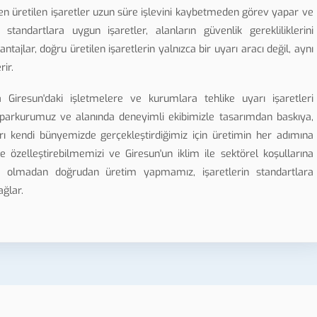
en üretilen işaretler uzun süre işlevini kaybetmeden görev yapar ve
tandartlara uygun işaretler, alanların güvenlik gerekliliklerini
tajlar, doğru üretilen işaretlerin yalnızca bir uyarı aracı değil, aynı
ir.
Giresun'daki işletmelere ve kurumlara tehlike uyarı işaretleri
 parkurumuz ve alanında deneyimli ekibimizle tasarımdan baskıya,
kendi bünyemizde gerçekleştirdiğimiz için üretimin her adımına
re özelleştirebilmemizi ve Giresun'un iklim ile sektörel koşullarına
ı olmadan doğrudan üretim yapmamız, işaretlerin standartlara
ağlar.