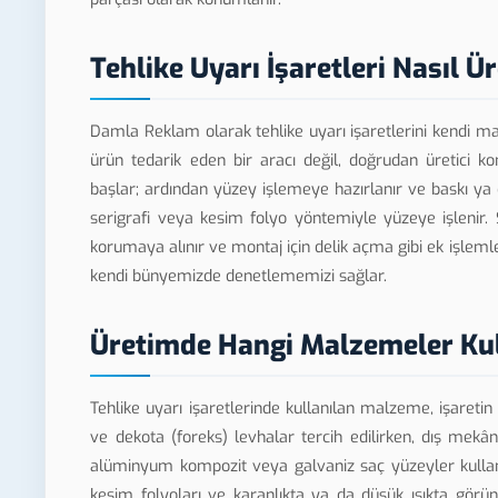
Tehlike Uyarı İşaretleri Nasıl Ür
Damla Reklam olarak tehlike uyarı işaretlerini kendi m
ürün tedarik eden bir aracı değil, doğrudan üretici k
başlar; ardından yüzey işlemeye hazırlanır ve baskı ya 
serigrafi veya kesim folyo yöntemiyle yüzeye işlenir. 
korumaya alınır ve montaj için delik açma gibi ek işlem
kendi bünyemizde denetlememizi sağlar.
Üretimde Hangi Malzemeler Kul
Tehlike uyarı işaretlerinde kullanılan malzeme, işaretin 
ve dekota (foreks) levhalar tercih edilirken, dış mekâ
alüminyum kompozit veya galvaniz saç yüzeyler kullanı
kesim folyoları ve karanlıkta ya da düşük ışıkta görünü