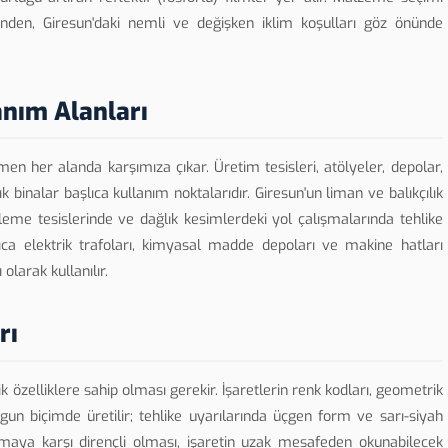
ğinden, Giresun'daki nemli ve değişken iklim koşulları göz önünde
anım Alanları
men her alanda karşımıza çıkar. Üretim tesisleri, atölyeler, depolar,
k binalar başlıca kullanım noktalarıdır. Giresun'un liman ve balıkçılık
işleme tesislerinde ve dağlık kesimlerdeki yol çalışmalarında tehlike
yrıca elektrik trafoları, kimyasal madde depoları ve makine hatları
olarak kullanılır.
rı
knik özelliklere sahip olması gerekir. İşaretlerin renk kodları, geometrik
ygun biçimde üretilir; tehlike uyarılarında üçgen form ve sarı-siyah
maya karşı dirençli olması, işaretin uzak mesafeden okunabilecek