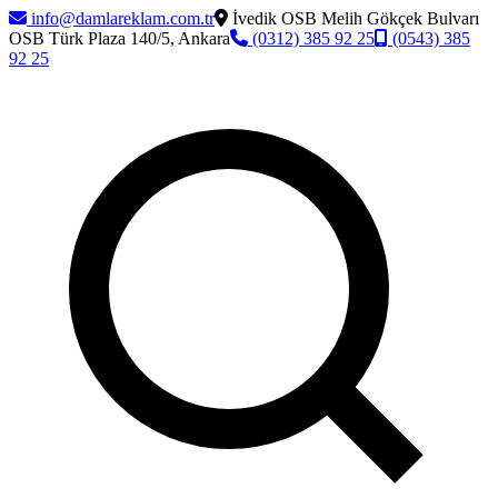
info@damlareklam.com.tr
İvedik OSB Melih Gökçek Bulvarı
OSB Türk Plaza 140/5, Ankara
(0312) 385 92 25
(0543) 385
92 25