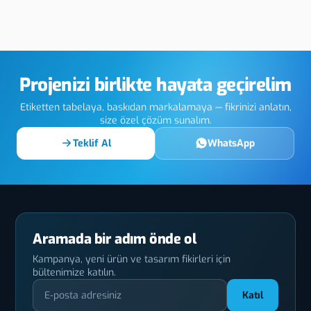
y Alüminyum
Hatay Tampon
Hat
t
Baskı
Projenizi birlikte hayata geçirelim
Etiketten tabelaya, baskıdan markalamaya — fikrinizi anlatın,
size özel çözüm sunalım.
Teklif Al
WhatsApp
Aramada bir adım önde ol
Kampanya, yeni ürün ve tasarım fikirleri için
bültenimize katılın.
Katıl