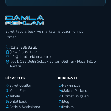
Etiket, tabela, baskı ve markalama çözümlerinde
uzman
(0312) 385 92 25
(0543) 385 92 25
info@damlareklam.com.tr
İvedik OSB Melih Gökçek Bulvarı OSB Türk Plaza 140/5,
Ankara
HIZMETLER
KURUMSAL
Etiket Çeşitleri
Hakkımızda
Metal Etiket
Makine Parkuru
Tabela
Hizmet Bölgeleri
Dijital Baskı
Blog
Baskı & Markalama
İletişim