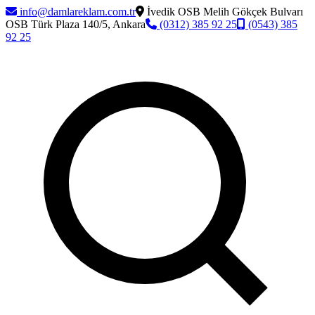
info@damlareklam.com.tr
İvedik OSB Melih Gökçek Bulvarı
OSB Türk Plaza 140/5, Ankara
(0312) 385 92 25
(0543) 385
92 25