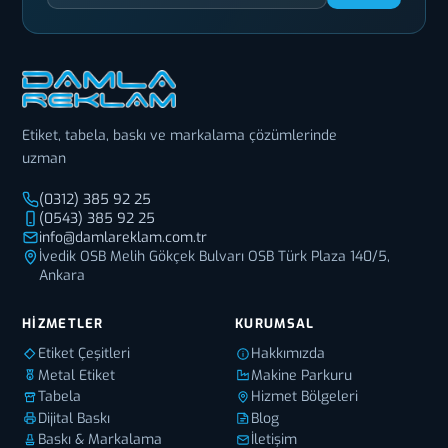
Etiket, tabela, baskı ve markalama çözümlerinde
uzman
(0312) 385 92 25
(0543) 385 92 25
info@damlareklam.com.tr
İvedik OSB Melih Gökçek Bulvarı OSB Türk Plaza 140/5,
Ankara
HIZMETLER
KURUMSAL
Etiket Çeşitleri
Hakkımızda
Metal Etiket
Makine Parkuru
Tabela
Hizmet Bölgeleri
Dijital Baskı
Blog
Baskı & Markalama
İletişim