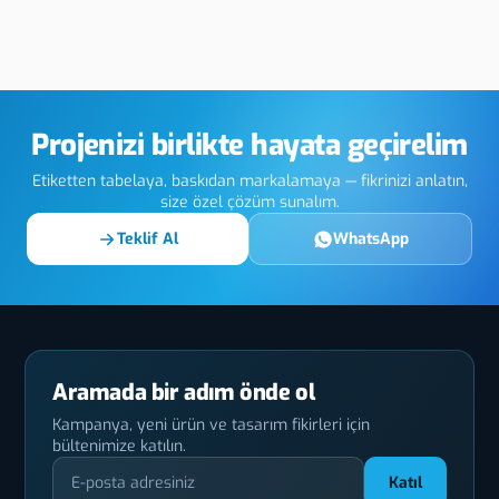
anmaraş
Kahramanmaraş
Kahra
esim
Baskes Etiket
Zamak
Etiket
Projenizi birlikte hayata geçirelim
Etiketten tabelaya, baskıdan markalamaya — fikrinizi anlatın,
size özel çözüm sunalım.
Teklif Al
WhatsApp
Aramada bir adım önde ol
Kampanya, yeni ürün ve tasarım fikirleri için
bültenimize katılın.
Katıl