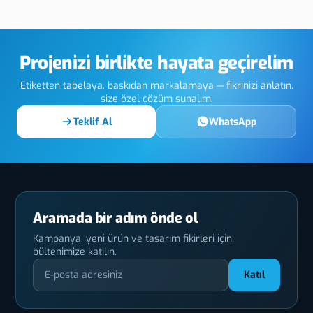
t
Led Tabela
Dekota/Forek
Uygulama
Projenizi birlikte hayata geçirelim
Etiketten tabelaya, baskıdan markalamaya — fikrinizi anlatın,
size özel çözüm sunalım.
Teklif Al
WhatsApp
Aramada bir adım önde ol
Kampanya, yeni ürün ve tasarım fikirleri için
bültenimize katılın.
Katıl