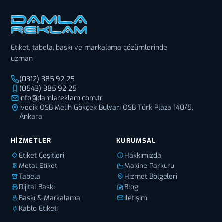
Etiket, tabela, baskı ve markalama çözümlerinde
uzman
(0312) 385 92 25
(0543) 385 92 25
info@damlareklam.com.tr
İvedik OSB Melih Gökçek Bulvarı OSB Türk Plaza 140/5,
Ankara
HIZMETLER
KURUMSAL
Etiket Çeşitleri
Hakkımızda
Metal Etiket
Makine Parkuru
Tabela
Hizmet Bölgeleri
Dijital Baskı
Blog
Baskı & Markalama
İletişim
Kablo Etiketi