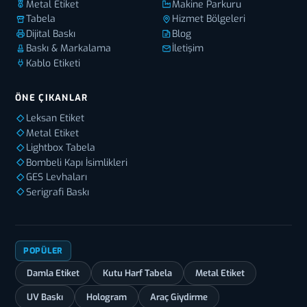
Metal Etiket
Makine Parkuru
Tabela
Hizmet Bölgeleri
Dijital Baskı
Blog
Baskı & Markalama
İletişim
Kablo Etiketi
ÖNE ÇIKANLAR
Leksan Etiket
Metal Etiket
Lightbox Tabela
Bombeli Kapı İsimlikleri
GES Levhaları
Serigrafi Baskı
POPÜLER
Damla Etiket
Kutu Harf Tabela
Metal Etiket
UV Baskı
Hologram
Araç Giydirme