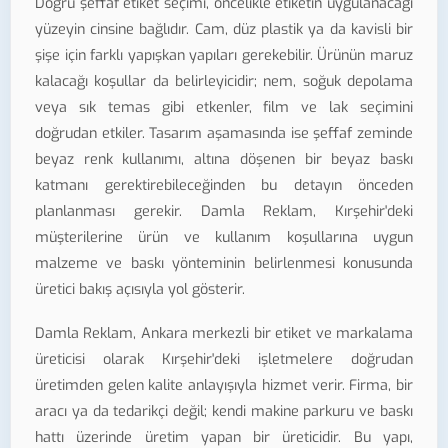
Doğru şeffaf etiket seçimi, öncelikle etiketin uygulanacağı
yüzeyin cinsine bağlıdır. Cam, düz plastik ya da kavisli bir
şişe için farklı yapışkan yapıları gerekebilir. Ürünün maruz
kalacağı koşullar da belirleyicidir; nem, soğuk depolama
veya sık temas gibi etkenler, film ve lak seçimini
doğrudan etkiler. Tasarım aşamasında ise şeffaf zeminde
beyaz renk kullanımı, altına döşenen bir beyaz baskı
katmanı gerektirebileceğinden bu detayın önceden
planlanması gerekir. Damla Reklam, Kırşehir'deki
müşterilerine ürün ve kullanım koşullarına uygun
malzeme ve baskı yönteminin belirlenmesi konusunda
üretici bakış açısıyla yol gösterir.
Damla Reklam, Ankara merkezli bir etiket ve markalama
üreticisi olarak Kırşehir'deki işletmelere doğrudan
üretimden gelen kalite anlayışıyla hizmet verir. Firma, bir
aracı ya da tedarikçi değil; kendi makine parkuru ve baskı
hattı üzerinde üretim yapan bir üreticidir. Bu yapı,