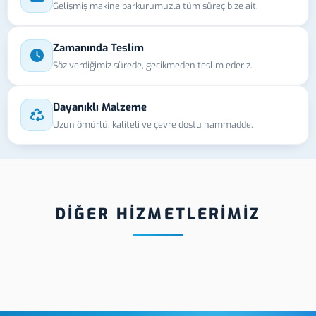
Gelişmiş makine parkurumuzla tüm süreç bize ait.
Zamanında Teslim
Söz verdiğimiz sürede, gecikmeden teslim ederiz.
Dayanıklı Malzeme
Uzun ömürlü, kaliteli ve çevre dostu hammadde.
DİĞER HİZMETLERİMİZ
ehir Hologram
Kırşehir Ahşap UV
Kır
et
Baskı
Eti