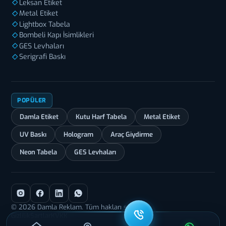
Leksan Etiket
Metal Etiket
Lightbox Tabela
Bombeli Kapı İsimlikleri
GES Levhaları
Serigrafi Baskı
POPÜLER
Damla Etiket
Kutu Harf Tabela
Metal Etiket
UV Baskı
Hologram
Araç Giydirme
Neon Tabela
GES Levhaları
© 2026 Damla Reklam. Tüm hakları saklıdır.
Gizlilik
Şartlar
KVKK