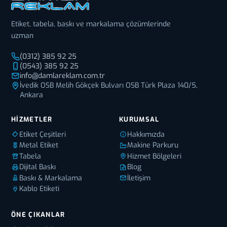
Etiket, tabela, baskı ve markalama çözümlerinde
uzman
(0312) 385 92 25
(0543) 385 92 25
info@damlareklam.com.tr
İvedik OSB Melih Gökçek Bulvarı OSB Türk Plaza 140/5,
Ankara
HIZMETLER
KURUMSAL
Etiket Çeşitleri
Hakkımızda
Metal Etiket
Makine Parkuru
Tabela
Hizmet Bölgeleri
Dijital Baskı
Blog
Baskı & Markalama
İletişim
Kablo Etiketi
ÖNE ÇIKANLAR