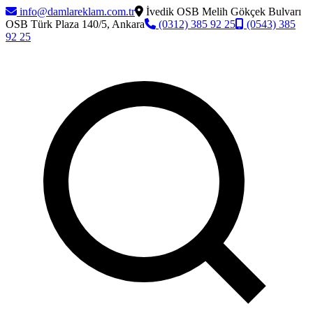
info@damlareklam.com.tr
İvedik OSB Melih Gökçek Bulvarı
OSB Türk Plaza 140/5, Ankara
(0312) 385 92 25
(0543) 385
92 25