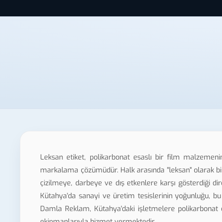
Leksan etiket, polikarbonat esaslı bir film malzemeni
markalama çözümüdür. Halk arasında "leksan" olarak bili
çizilmeye, darbeye ve dış etkenlere karşı gösterdiği dir
Kütahya'da sanayi ve üretim tesislerinin yoğunluğu, bu tü
Damla Reklam, Kütahya'daki işletmelere polikarbonat e
ekipmanlarıyla hizmet vermektedir.