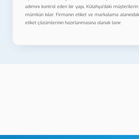
adımını kontrol eden bir yapı, Kütahya'daki müşterilerin 
mümkün kılar. Firmanın etiket ve markalama alanındaki
etiket çözümlerinin hazırlanmasına olanak tanır.
rtmalı Şişe
Kütahya Otomotiv Lazer
Markalama