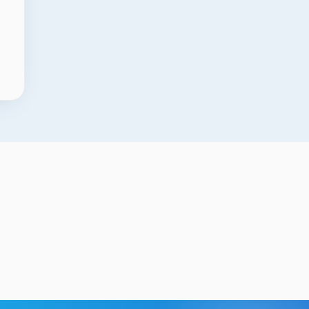
Kütahya Cam Lazer
si Kesim
Markalama