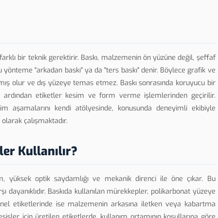
farklı bir teknik gerektirir. Baskı, malzemenin ön yüzüne değil, şeffaf
u yönteme "arkadan baskı" ya da "ters baskı" denir. Böylece grafik ve
mış olur ve dış yüzeye temas etmez. Baskı sonrasında koruyucu bir
 ardından etiketler kesim ve form verme işlemlerinden geçirilir.
im aşamalarını kendi atölyesinde, konusunda deneyimli ekibiyle
 olarak çalışmaktadır.
er Kullanılır?
lm, yüksek optik saydamlığı ve mekanik direnci ile öne çıkar. Bu
ı dayanıklıdır. Baskıda kullanılan mürekkepler, polikarbonat yüzeye
panel etiketlerinde ise malzemenin arkasına iletken veya kabartma
sisler için üretilen etiketlerde, kullanım ortamının koşullarına göre