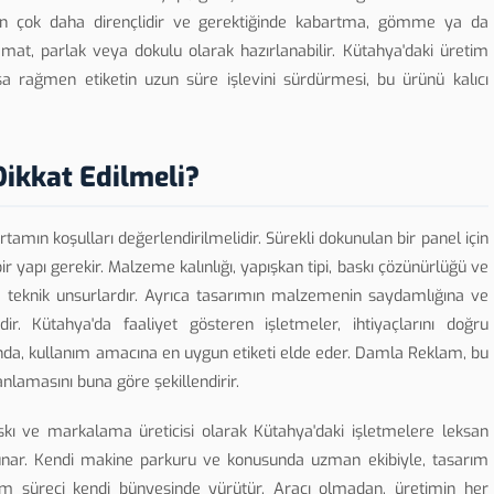
dan çok daha dirençlidir ve gerektiğinde kabartma, gömme ya da
at, parlak veya dokulu olarak hazırlanabilir. Kütahya'daki üretim
 rağmen etiketin uzun süre işlevini sürdürmesi, bu ürünü kalıcı
Dikkat Edilmeli?
ortamın koşulları değerlendirilmelidir. Sürekli dokunulan bir panel için
 bir yapı gerekir. Malzeme kalınlığı, yapışkan tipi, baskı çözünürlüğü ve
teknik unsurlardır. Ayrıca tasarımın malzemenin saydamlığına ve
r. Kütahya'da faaliyet gösteren işletmeler, ihtiyaçlarını doğru
ğında, kullanım amacına en uygun etiketi elde eder. Damla Reklam, bu
nlamasını buna göre şekillendirir.
kı ve markalama üreticisi olarak Kütahya'daki işletmelere leksan
sunar. Kendi makine parkuru ve konusunda uzman ekibiyle, tasarım
 süreci kendi bünyesinde yürütür. Aracı olmadan, üretimin her