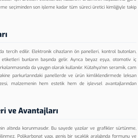
eme seçiminden son işleme kadar tüm süreci üretici kimliğiyle takip
arı
da tercih edilir. Elektronik cihazların ön panelleri, kontrol butonları,
tiketleri bunların başında gelir. Ayrıca beyaz eşya, otomotiv iç
arkalanmasında da yaygın olarak kullanılır. Kütahya'nın seramik, cam
akine parkurlarındaki panellerde ve ürün kimliklendirmede leksan
azesi, malzemenin hem estetik hem de işlevsel avantajlarından
ri ve Avantajları
nin altında korunmasıdır. Bu sayede yazılar ve grafikler sürtünme,
ilinmez. Polikarbonat yapı, geniş bir sıcaklık aralığında formunu ve