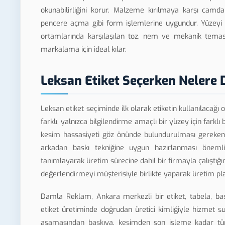
okunabilirliğini korur. Malzeme kırılmaya karşı cam
pencere açma gibi form işlemlerine uygundur. Yüzeyi m
ortamlarında karşılaşılan toz, nem ve mekanik temasa
markalama için ideal kılar.
Leksan Etiket Seçerken Nelere 
Leksan etiket seçiminde ilk olarak etiketin kullanılacağı 
farklı, yalnızca bilgilendirme amaçlı bir yüzey için farklı
kesim hassasiyeti göz önünde bulundurulması gereken 
arkadan baskı tekniğine uygun hazırlanması önemlidi
tanımlayarak üretim sürecine dahil bir firmayla çalıştı
değerlendirmeyi müşterisiyle birlikte yaparak üretim pla
Damla Reklam, Ankara merkezli bir etiket, tabela, bas
etiket üretiminde doğrudan üretici kimliğiyle hizmet 
aşamasından baskıya, kesimden son işleme kadar tüm