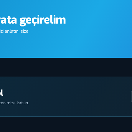
yata geçirelim
i anlatın, size
l
enimize katılın.