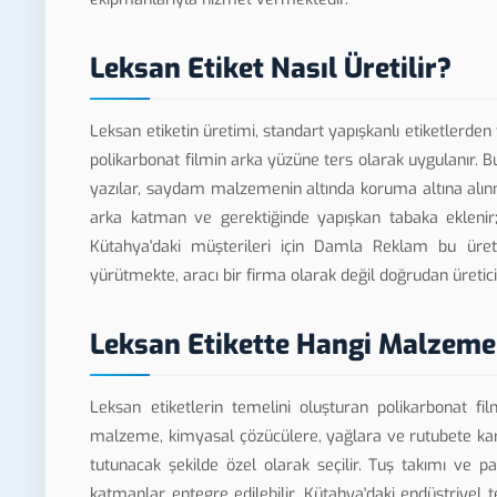
Leksan Etiket Nasıl Üretilir?
Leksan etiketin üretimi, standart yapışkanlı etiketlerden 
polikarbonat filmin arka yüzüne ters olarak uygulanır. B
yazılar, saydam malzemenin altında koruma altına alın
arka katman ve gerektiğinde yapışkan tabaka eklenir;
Kütahya'daki müşterileri için Damla Reklam bu üret
yürütmekte, aracı bir firma olarak değil doğrudan üretici
Leksan Etikette Hangi Malzemel
Leksan etiketlerin temelini oluşturan polikarbonat fi
malzeme, kimyasal çözücülere, yağlara ve rutubete karş
tutunacak şekilde özel olarak seçilir. Tuş takımı ve 
katmanlar entegre edilebilir. Kütahya'daki endüstriyel te