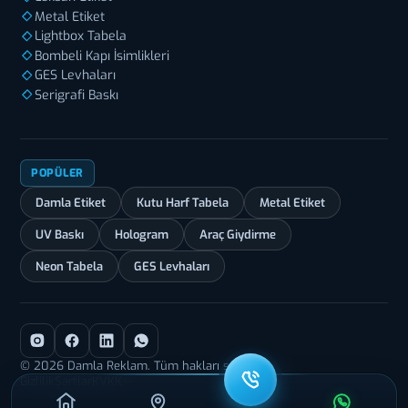
Metal Etiket
Lightbox Tabela
Bombeli Kapı İsimlikleri
GES Levhaları
Serigrafi Baskı
POPÜLER
Damla Etiket
Kutu Harf Tabela
Metal Etiket
UV Baskı
Hologram
Araç Giydirme
Neon Tabela
GES Levhaları
© 2026 Damla Reklam. Tüm hakları saklıdır.
Gizlilik
Şartlar
KVKK