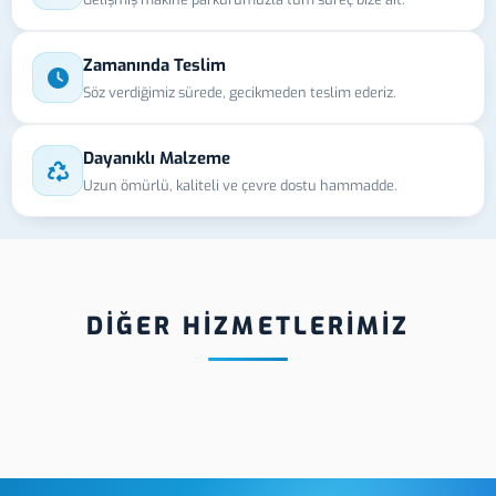
Zamanında Teslim
Söz verdiğimiz sürede, gecikmeden teslim ederiz.
Dayanıklı Malzeme
Uzun ömürlü, kaliteli ve çevre dostu hammadde.
DİĞER HİZMETLERİMİZ
 Kabartmalı
Manisa
Manis
iket
Dekota/Foreks
Levh
Uygulama