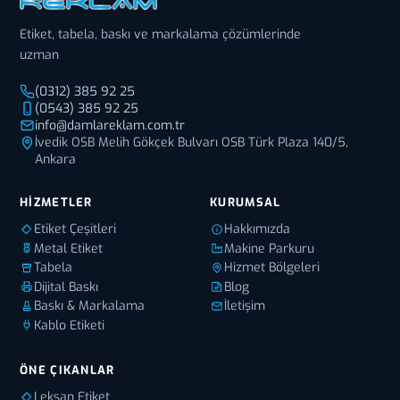
Etiket, tabela, baskı ve markalama çözümlerinde
uzman
(0312) 385 92 25
(0543) 385 92 25
info@damlareklam.com.tr
İvedik OSB Melih Gökçek Bulvarı OSB Türk Plaza 140/5,
Ankara
HIZMETLER
KURUMSAL
Etiket Çeşitleri
Hakkımızda
Metal Etiket
Makine Parkuru
Tabela
Hizmet Bölgeleri
Dijital Baskı
Blog
Baskı & Markalama
İletişim
Kablo Etiketi
ÖNE ÇIKANLAR
Leksan Etiket