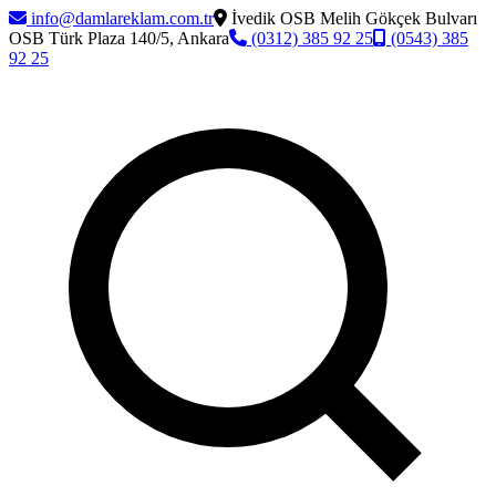
info@damlareklam.com.tr
İvedik OSB Melih Gökçek Bulvarı
OSB Türk Plaza 140/5, Ankara
(0312) 385 92 25
(0543) 385
92 25