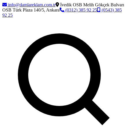
info@damlareklam.com.tr
İvedik OSB Melih Gökçek Bulvarı
OSB Türk Plaza 140/5, Ankara
(0312) 385 92 25
(0543) 385
92 25