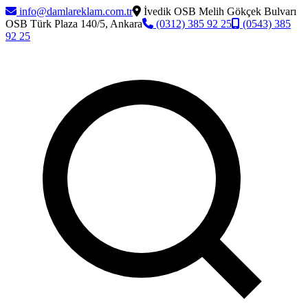
info@damlareklam.com.tr
İvedik OSB Melih Gökçek Bulvarı
OSB Türk Plaza 140/5, Ankara
(0312) 385 92 25
(0543) 385
92 25