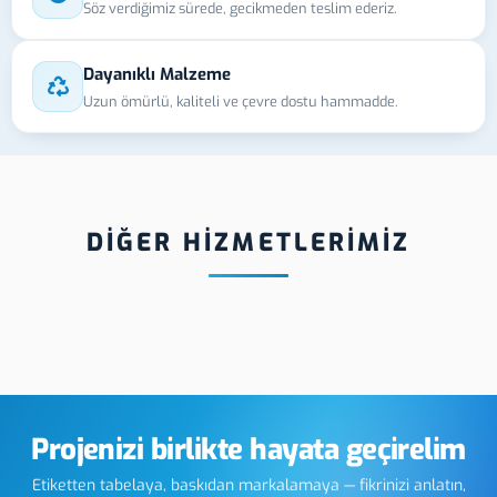
Söz verdiğimiz sürede, gecikmeden teslim ederiz.
Dayanıklı Malzeme
Uzun ömürlü, kaliteli ve çevre dostu hammadde.
DİĞER HİZMETLERİMİZ
Hologram
Ordu Karbon Lazer
Ordu
Markalama
Tabe
Projenizi birlikte hayata geçirelim
Etiketten tabelaya, baskıdan markalamaya — fikrinizi anlatın,