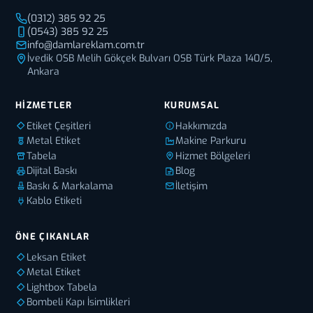
(0312) 385 92 25
(0543) 385 92 25
info@damlareklam.com.tr
İvedik OSB Melih Gökçek Bulvarı OSB Türk Plaza 140/5,
Ankara
HIZMETLER
KURUMSAL
Etiket Çeşitleri
Hakkımızda
Metal Etiket
Makine Parkuru
Tabela
Hizmet Bölgeleri
Dijital Baskı
Blog
Baskı & Markalama
İletişim
Kablo Etiketi
ÖNE ÇIKANLAR
Leksan Etiket
Metal Etiket
Lightbox Tabela
Bombeli Kapı İsimlikleri