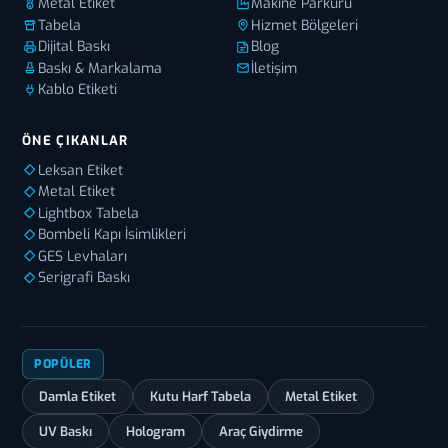
Metal Etiket
Makine Parkuru
Tabela
Hizmet Bölgeleri
Dijital Baskı
Blog
Baskı & Markalama
İletişim
Kablo Etiketi
ÖNE ÇIKANLAR
Leksan Etiket
Metal Etiket
Lightbox Tabela
Bombeli Kapı İsimlikleri
GES Levhaları
Serigrafi Baskı
POPÜLER
Damla Etiket
Kutu Harf Tabela
Metal Etiket
UV Baskı
Hologram
Araç Giydirme