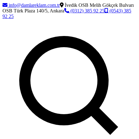
info@damlareklam.com.tr
İvedik OSB Melih Gökçek Bulvarı
OSB Türk Plaza 140/5, Ankara
(0312) 385 92 25
(0543) 385
92 25