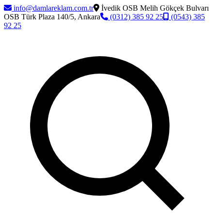
info@damlareklam.com.tr
İvedik OSB Melih Gökçek Bulvarı
OSB Türk Plaza 140/5, Ankara
(0312) 385 92 25
(0543) 385
92 25