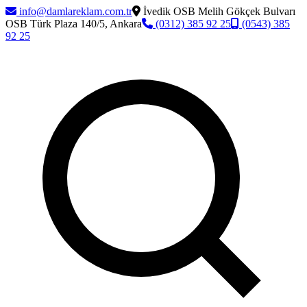
info@damlareklam.com.tr
İvedik OSB Melih Gökçek Bulvarı
OSB Türk Plaza 140/5, Ankara
(0312) 385 92 25
(0543) 385
92 25