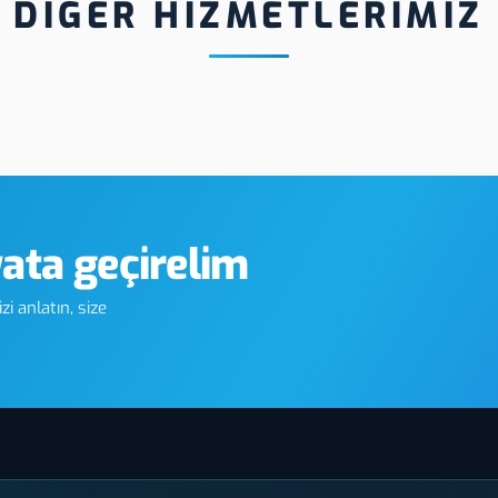
DİĞER HİZMETLERİMİZ
Tekirdağ One Way Vision
Tekirdağ Me
yata geçirelim
i anlatın, size