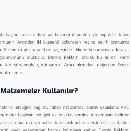
a başlar. Tasarım dijital ya da serigrafi yöntemiyle uygun bir taban
anır. Ardından iki bileşenli poliüretan reçine belirli oranlarda
ür. Reçinenin yüzey gerilimi sayesinde etiketin kenarlarında durarak
ık görünümünü oluşturur. Damla Reklam olarak bu süreci kendi
e kür süreleriyle yürütüyoruz. Aracı olmadan, doğrudan üretici
kontrol eder.
Malzemeler Kullanılır?
elerin niteliğine bağlıdır. Taban malzemesi olarak yapışkanlı PVC,
lzemeler baskının netliğini ve etiketin zemine tutunmasını belirler.
sararmaya dirençli poliüretan esaslı polimerlerden seçilir. Kaliteli
 renk kaybı yaşamadan berrak kalmasını sağlar. Damla Reklam,