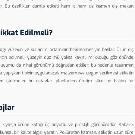
lir. Bu özellikler damla etiketi hem iç hem de kısmen dış mekan
ikkat Edilmeli?
cağı yüzeyin ve kullanım ortamının belirlenmesiyle başlar. Ürün dış
cih edilmeli, yüzeyin düz mü yoksa kavisli mi olduğu göz önünde
k uyumu da nihai görünümü doğrudan etkiler; bu nedenle tasarımın
ıca yapışkan tipinin uygulanacak malzemeye uygun seçilmesi etiketin
en işletmeler bu detayları planlarken üretim sürecine hakim bir
ajlar
e kıyasla ürüne kattığı üç boyutlu ve prestijli görünümdür. Kabarık
kunsal bir kalite algısı yaratır. Poliüretan katman, etiketin uzun süre