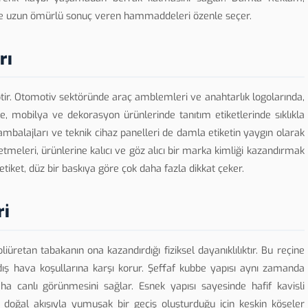
rde uzun ömürlü sonuç veren hammaddeleri özenle seçer.
rı
ptir. Otomotiv sektöründe araç amblemleri ve anahtarlık logolarında,
, mobilya ve dekorasyon ürünlerinde tanıtım etiketlerinde sıklıkla
mbalajları ve teknik cihaz panelleri de damla etiketin yaygın olarak
letmeleri, ürünlerine kalıcı ve göz alıcı bir marka kimliği kazandırmak
etiket, düz bir baskıya göre çok daha fazla dikkat çeker.
ri
liüretan tabakanın ona kazandırdığı fiziksel dayanıklılıktır. Bu reçine
 dış hava koşullarına karşı korur. Şeffaf kubbe yapısı aynı zamanda
aha canlı görünmesini sağlar. Esnek yapısı sayesinde hafif kavisli
in doğal akışıyla yumuşak bir geçiş oluşturduğu için keskin köşeler