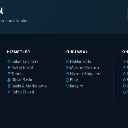
l
enimize katılın.
HIZMETLER
KURUMSAL
ÖN
Etiket Çeşitleri
Hakkımızda
Metal Etiket
Makine Parkuru
Tabela
Hizmet Bölgeleri
Dijital Baskı
Blog
Baskı & Markalama
İletişim
Kablo Etiketi