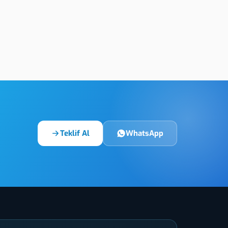
Tekirdağ Oyma Kabartma
tal UV Baskı
Levha Üretimi
Teklif Al
WhatsApp