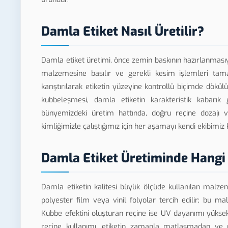
Damla Etiket Nasıl Üretilir?
Damla etiket üretimi, önce zemin baskının hazırlanmasıyl
malzemesine basılır ve gerekli kesim işlemleri tamaml
karıştırılarak etiketin yüzeyine kontrollü biçimde dökül
kubbeleşmesi, damla etiketin karakteristik kabar
bünyemizdeki üretim hattında, doğru reçine dozajı v
kimliğimizle çalıştığımız için her aşamayı kendi ekibimiz 
Damla Etiket Üretiminde Hangi 
Damla etiketin kalitesi büyük ölçüde kullanılan malzem
polyester film veya vinil folyolar tercih edilir; bu ma
Kubbe efektini oluşturan reçine ise UV dayanımı yüksek, 
reçine kullanımı, etiketin zamanla matlaşmadan ve