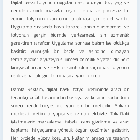
Dijital baskı folyonun uygulanması, yüzeyin toz, yağ ve
nemden arındırılmasıyla başlar. Temiz ve pürüzsüz bir
zemin, folyonun uzun ömürlü olması için temel şarttır.
Uygulama sırasında hava kabarcıklarının oluşmaması ve
folyonun gergin biçimde yerleşmesi, işin uzmanlık
gerektiren tarafıdır. Uygulama sonrası bakım ise oldukça
basittir; yumuşak bir bezle ve aşındırıcı olmayan
temizleyicilerle yüzeyin silinmesi genellikle yeterlidir. Sert
kimyasallardan ve keskin cisimlerden kaçınmak, folyonun
renk ve parlaklığını korumasına yardımcı olur.
Damla Reklam, dijital baskı folyo üretiminde aracı bir
tedarikçi değil, tasarımdan baskıya ve kesime kadar tüm
süreci kendi bünyesinde yürüten bir üreticidir. Ankara
merkezli üretim altyapısı ve uzman ekibiyle, Tokat'taki
işletmelerin markalama, tabela, cam giydirme ve araç
kaplama ihtiyaçlarına yönelik özgün çözümler geliştirir.
Her projede yüzey koşulları, kullanım amacı ve tasarım