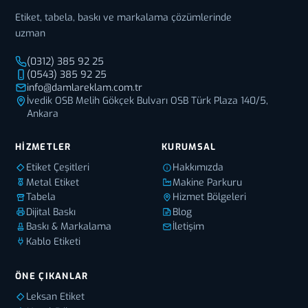
Etiket, tabela, baskı ve markalama çözümlerinde
uzman
(0312) 385 92 25
(0543) 385 92 25
info@damlareklam.com.tr
İvedik OSB Melih Gökçek Bulvarı OSB Türk Plaza 140/5,
Ankara
HIZMETLER
KURUMSAL
Etiket Çeşitleri
Hakkımızda
Metal Etiket
Makine Parkuru
Tabela
Hizmet Bölgeleri
Dijital Baskı
Blog
Baskı & Markalama
İletişim
Kablo Etiketi
ÖNE ÇIKANLAR
Leksan Etiket