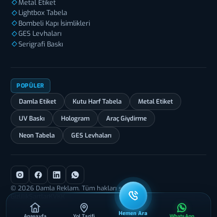
Metal Etiket
Lightbox Tabela
Bombeli Kapı İsimlikleri
GES Levhaları
Serigrafi Baskı
POPÜLER
Damla Etiket
Kutu Harf Tabela
Metal Etiket
UV Baskı
Hologram
Araç Giydirme
Neon Tabela
GES Levhaları
© 2026 Damla Reklam. Tüm hakları saklıdır.
Gizlilik
Şartlar
KVKK
Hemen Ara
Anasayfa
Yol Tarifi
WhatsApp