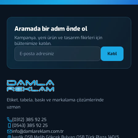
Aramada bir adım önde ol
Kampanya, yeni ürün ve tasarım fikirleri için
bültenimize katılın.
Katıl
Etiket, tabela, baskı ve markalama çözümlerinde
uzman
(0312) 385 92 25
(0543) 385 92 25
info@damlareklam.com.tr
İvedik OSB Melih Gökçek Bulvarı OSB Türk Plaza 140/5,